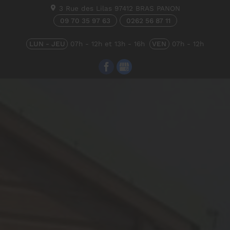
3 Rue des Lilas
97412
BRAS PANON
09 70 35 97 63
0262 56 87 11
LUN - JEU
07h - 12h et 13h - 16h
VEN
07h - 12h