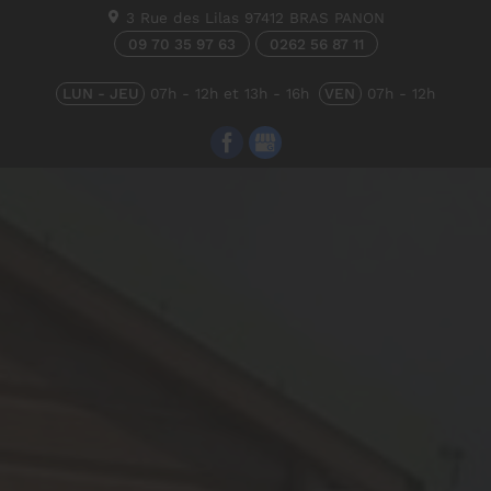
3 Rue des Lilas
97412
BRAS PANON
09 70 35 97 63
0262 56 87 11
LUN - JEU
07h - 12h et 13h - 16h
VEN
07h - 12h